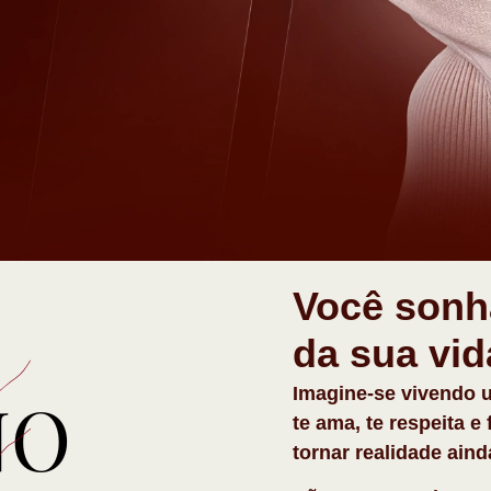
Você sonh
da sua vi
Imagine-se vivendo 
te ama, te respeita e
tornar realidade ain