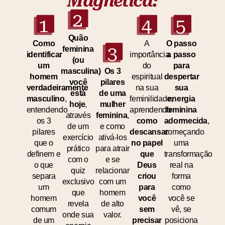
Magnética:
Quão
Como
A
O passo
feminina
identificar
importância
a passo
(ou
um
do
para
masculina)
Os 3
homem
espiritual
despertar
você
pilares
verdadeiramente
na sua
sua
está
de uma
masculino
,
feminilidade,
energia
hoje
,
mulher
entendendo
aprendendo
feminina
através
feminina
,
os 3
como
adormecida
,
de um
e como
pilares
descansar
começando
exercício
ativá-los
que o
no papel
uma
prático
para atrair
definem e
que
transformação
com o
e se
o que
Deus
real na
quiz
relacionar
separa
criou
forma
exclusivo
com um
um
para
como
que
homem
homem
você
você se
revela
de alto
comum
sem
vê, se
onde sua
valor.
de um
precisar
posiciona