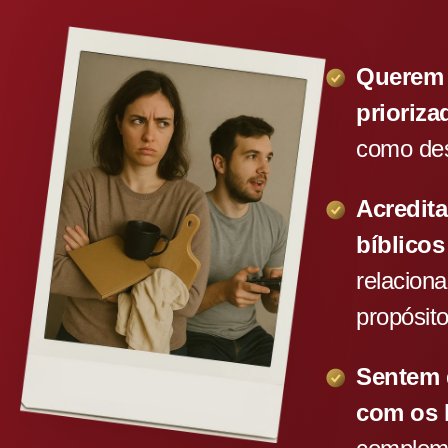
Querem 
prioriza
como des
Acredit
bíblico
relacion
propósit
Sentem
com os