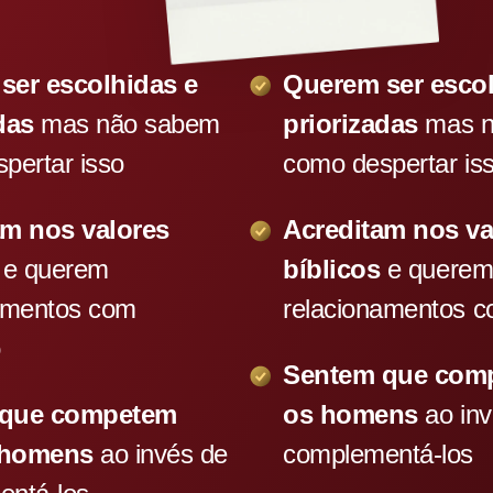
ser escolhidas e
Querem ser escol
das
mas não sabem
priorizadas
mas n
pertar isso
como despertar is
am nos valores
Acreditam nos va
s
e querem
bíblicos
e quere
amentos com
relacionamentos c
o
Sentem que com
 que competem
os homens
ao inv
 homens
ao invés de
complementá-los