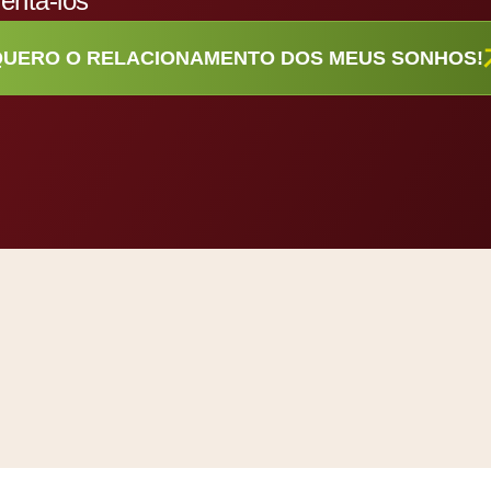
entá-los
QUERO O RELACIONAMENTO DOS MEUS SONHOS!