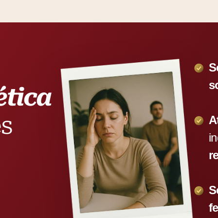
S
s
tica
es
A
i
r
S
f