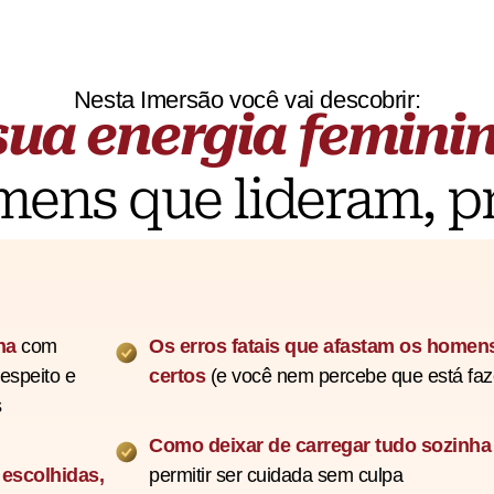
Nesta Imersão você vai descobrir:
sua energia femini
mens que lideram, p
ina
com
Os erros fatais que afastam os homen
espeito e
certos
(e você nem percebe que está fa
s
Como deixar de carregar tudo sozinha
escolhidas,
permitir ser cuidada sem culpa