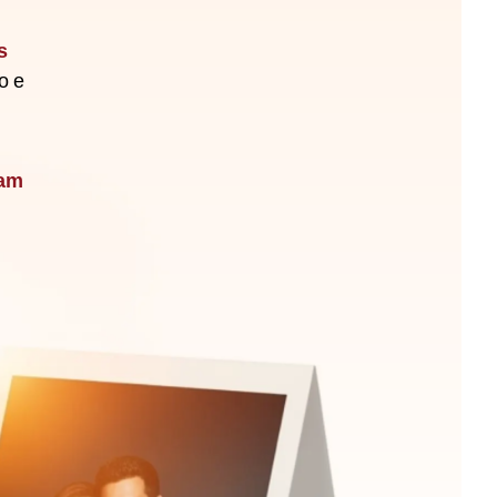
s
o e
zam