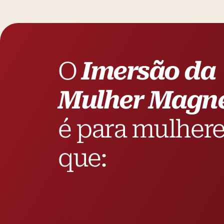
O
Imersão da
Mulher Magné
é para mulher
que: