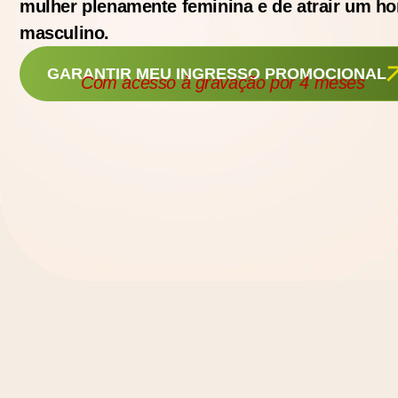
mulher plenamente feminina e de atrair um 
masculino.
GARANTIR MEU INGRESSO PROMOCIONAL
Com acesso à gravação por 4 meses