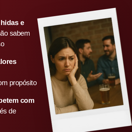
hidas e
ão sabem
so
lores
m
om propósito
petem com
és de