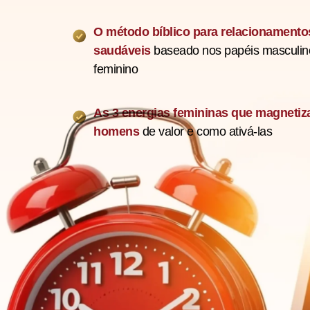
O método bíblico para relacionamento
saudáveis
baseado nos papéis masculin
feminino
As 3 energias femininas que magneti
homens
de valor e como ativá-las