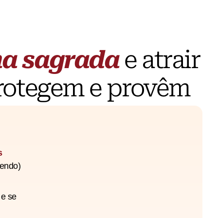
na sagrada
e atrair
rotegem e provêm
s
zendo)
e se