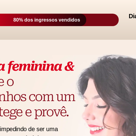
Di
80% dos ingressos vendidos
a feminina &
e o
onhos com um
ege e provê.
e impedindo de ser uma