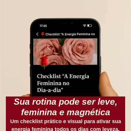
Sua rotina pode ser leve,
feminina e magnética
Um checklist prático e visual para ativar sua
energia feminina todos os dias com leveza.