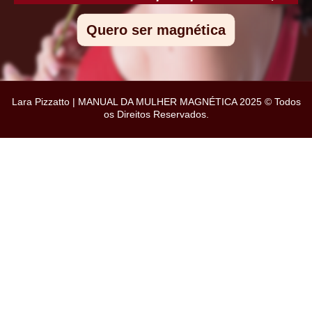
Quero ser magnética
Lara Pizzatto | MANUAL DA MULHER MAGNÉTICA 2025 © Todos
os Direitos Reservados.